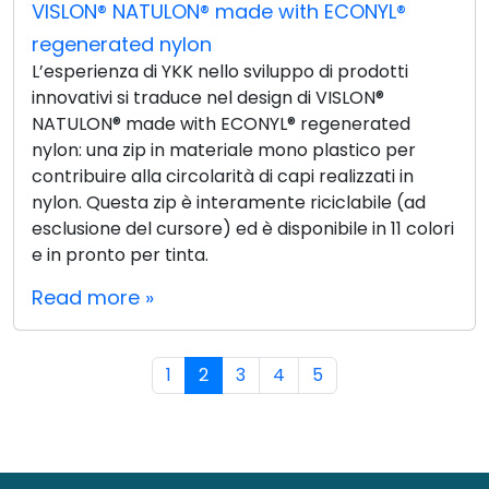
VISLON® NATULON® made with ECONYL®
regenerated nylon
L’esperienza di YKK nello sviluppo di prodotti
innovativi si traduce nel design di VISLON®
NATULON® made with ECONYL® regenerated
nylon: una zip in materiale mono plastico per
contribuire alla circolarità di capi realizzati in
nylon. Questa zip è interamente riciclabile (ad
esclusione del cursore) ed è disponibile in 11 colori
e in pronto per tinta.
Read more »
Page navigation
Page
Current Page
Page
Page
Page
1
2
3
4
5