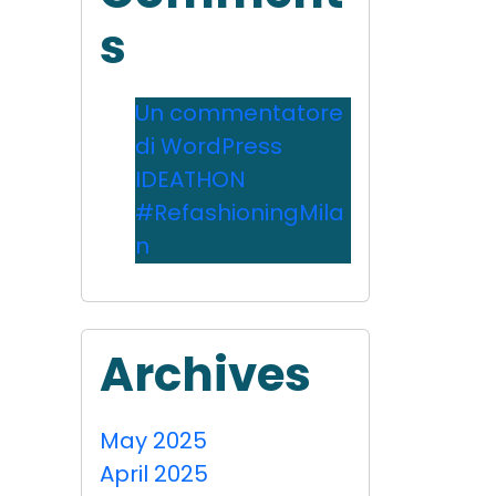
s
Un commentatore
di WordPress
on
IDEATHON
#RefashioningMila
n
Archives
May 2025
April 2025