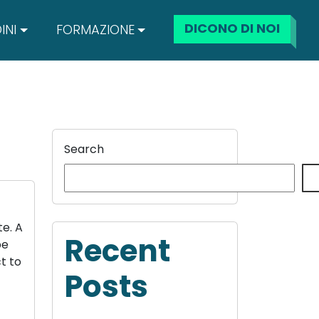
DICONO DI NOI
INI
FORMAZIONE
Search
te. A
Recent
be
t to
Posts