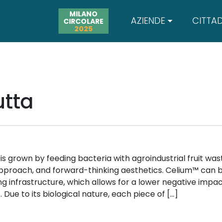
MILANO
AZIENDE
CITTAD
CIRCOLARE
2025
utta
s grown by feeding bacteria with agroindustrial fruit was
 approach, and forward-thinking aesthetics. Celium™ can 
g infrastructure, which allows for a lower negative impac
 Due to its biological nature, each piece of […]